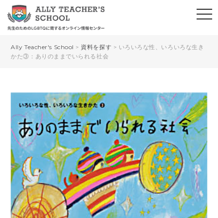
Ally Teacher's School
>
資料を探す
>
いろいろな性、いろいろな生き
かた③：ありのままでいられる社会