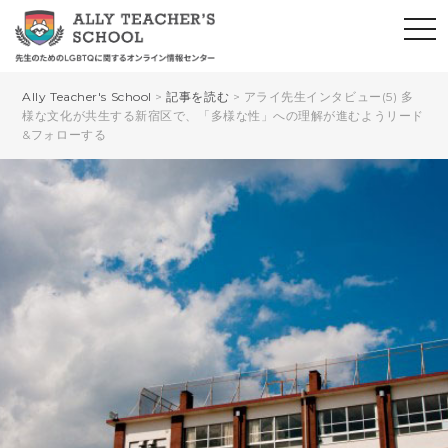
Ally Teacher's School
>
記事を読む
>
アライ先生インタビュー(5) 多
様な文化が共生する新宿区で、「多様な性」への理解が進むようリード
&フォローする