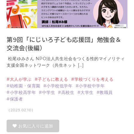
第9回「にじいろ子ども応援団」勉強会＆
交流会(後編）
松尾ゆみさん NPO法人共生社会をつくる性的マイノリティ
支援全国ネットワーク（共生ネット […]
大人が学ぶ
子どもに教える
学校づくりを考える
幼稚園・保育園
小学校低学年
小学校中学年
小学校高学年
中学生
高校生
大学生
教職員
保護者
（2023.02.10）
お気に入りに追加